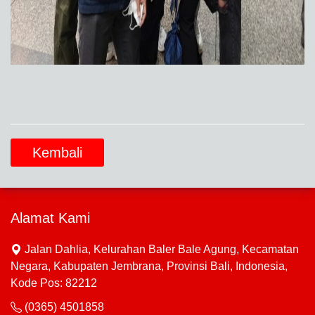
Kembali
Alamat Kami
Jalan Dahlia, Kelurahan Baler Bale Agung, Kecamatan
Negara, Kabupaten Jembrana, Provinsi Bali, Indonesia,
Kode Pos: 82212
(0365) 4501858