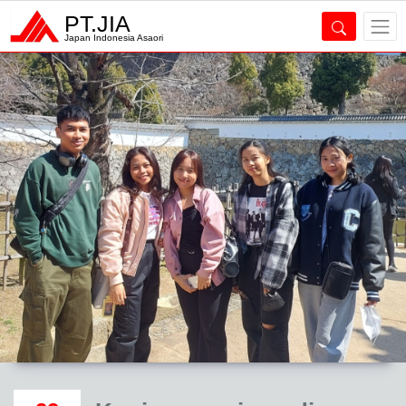
PT.JIA
Japan Indonesia Asaori