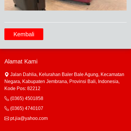
Kembali
Alamat Kami
Jalan Dahlia, Kelurahan Baler Bale Agung, Kecamatan
Negara, Kabupaten Jembrana, Provinsi Bali, Indonesia,
Kode Pos: 82212
(0365) 4501858
(0365) 4740107
pt.jia@yahoo.com