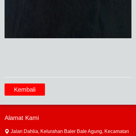
Kembali
Alamat Kami
Jalan Dahlia, Kelurahan Baler Bale Agung, Kecamatan