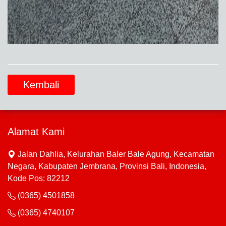
Kembali
Alamat Kami
Jalan Dahlia, Kelurahan Baler Bale Agung, Kecamatan
Negara, Kabupaten Jembrana, Provinsi Bali, Indonesia,
Kode Pos: 82212
(0365) 4501858
(0365) 4740107