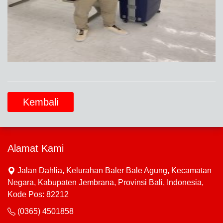
Kembali
Alamat Kami
Jalan Dahlia, Kelurahan Baler Bale Agung, Kecamatan
Negara, Kabupaten Jembrana, Provinsi Bali, Indonesia,
Kode Pos: 82212
(0365) 4501858