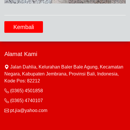
Kembali
Alamat Kami
Jalan Dahlia, Kelurahan Baler Bale Agung, Kecamatan
Negara, Kabupaten Jembrana, Provinsi Bali, Indonesia,
Kode Pos: 82212
(0365) 4501858
(0365) 4740107
pt.jia@yahoo.com