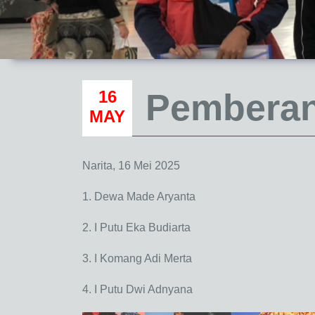
16
Pemberan
MAY
Narita, 16 Mei 2025
1. Dewa Made Aryanta
2. I Putu Eka Budiarta
3. I Komang Adi Merta
4. I Putu Dwi Adnyana