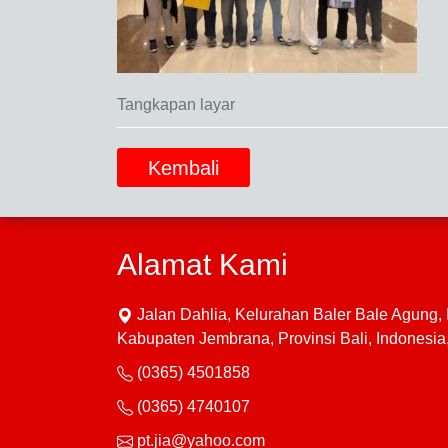
Tangkapan layar
Kembali
Alamat Kami
Jalan Dahlia, Kelurahan Baler Bale Agung
Kabupaten Jembrana, Provinsi Bali, Indonesi
(0365) 4501858
(0365) 4740107
pt.jia@yahoo.com