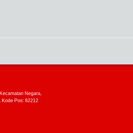
, Kecamatan Negara,
a, Kode Pos: 82212