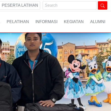
PESERTA LATIHAN
A
PELATIHAN
INFORMASI
KEGIATAN
ALUMNI