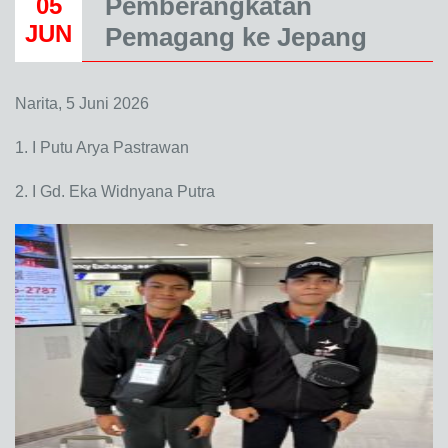
Pemberangkatan
05
JUN
Pemagang ke Jepang
Narita, 5 Juni 2026
1. I Putu Arya Pastrawan
2. I Gd. Eka Widnyana Putra