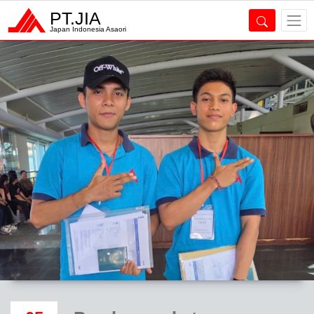
PT.JIA
Japan Indonesia Asaori