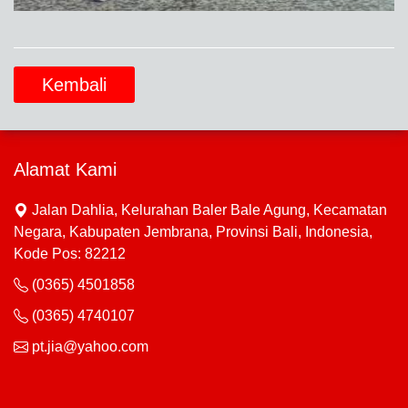
Kembali
Alamat Kami
Jalan Dahlia, Kelurahan Baler Bale Agung, Kecamatan
Negara, Kabupaten Jembrana, Provinsi Bali, Indonesia,
Kode Pos: 82212
(0365) 4501858
(0365) 4740107
pt.jia@yahoo.com