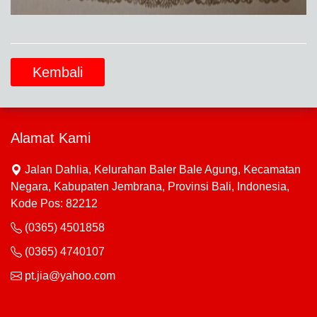
Kembali
Alamat Kami
Jalan Dahlia, Kelurahan Baler Bale Agung, Kecamatan
Negara, Kabupaten Jembrana, Provinsi Bali, Indonesia,
Kode Pos: 82212
(0365) 4501858
(0365) 4740107
pt.jia@yahoo.com