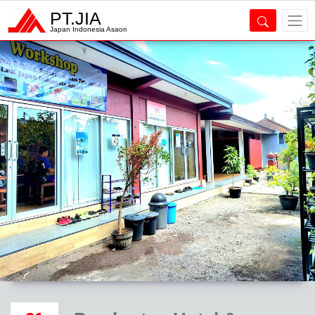
PT.JIA
Japan Indonesia Asaori