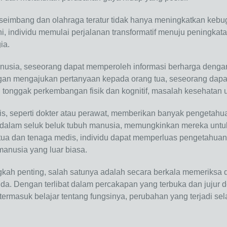
imbang dan olahraga teratur tidak hanya meningkatkan kebugar
i, individu memulai perjalanan transformatif menuju peningkat
ia.
nusia, seseorang dapat memperoleh informasi berharga dengan
ngan mengajukan pertanyaan kepada orang tua, seseorang da
 tonggak perkembangan fisik dan kognitif, masalah kesehatan u
is, seperti dokter atau perawat, memberikan banyak pengetahua
 dalam seluk beluk tubuh manusia, memungkinkan mereka untu
 tua dan tenaga medis, individu dapat memperluas pengeta
manusia yang luar biasa.
kah penting, salah satunya adalah secara berkala memeriksa d
a. Dengan terlibat dalam percakapan yang terbuka dan jujur d
 termasuk belajar tentang fungsinya, perubahan yang terjadi 