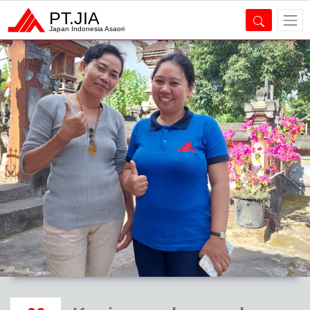
PT.JIA
Japan Indonesia Asaori