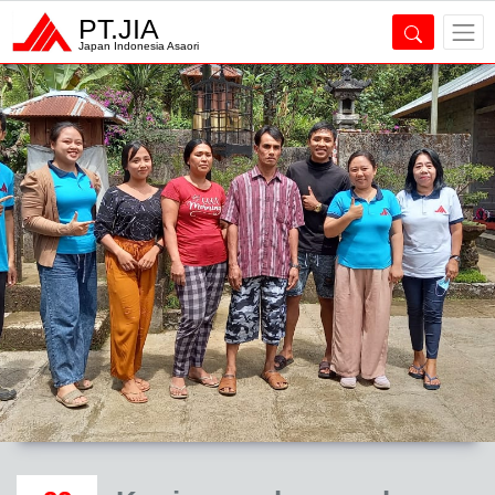
PT.JIA
Japan Indonesia Asaori